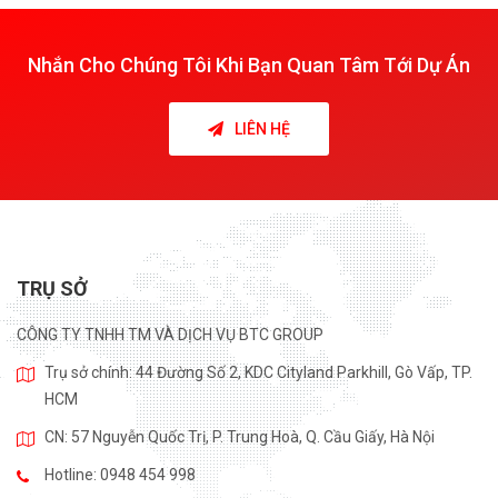
Nhắn Cho Chúng Tôi Khi Bạn Quan Tâm Tới Dự Án
LIÊN HỆ
TRỤ SỞ
CÔNG TY TNHH TM VÀ DỊCH VỤ BTC GROUP
Trụ sở chính: 44 Đường Số 2, KDC Cityland Parkhill, Gò Vấp, TP.
HCM
CN: 57 Nguyễn Quốc Trị, P. Trung Hoà, Q. Cầu Giấy, Hà Nội
Hotline: 0948 454 998