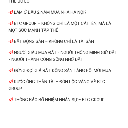
THỂ BỎ LỠ
LÀM Ở ĐÂU 2 NĂM MUA NHÀ HÀ NỘI?
BTC GROUP – KHÔNG CHỈ LÀ MỘT CÁI TÊN, MÀ LÀ
MỘT SỨC MẠNH TẬP THỂ
BẤT ĐỘNG SẢN – KHÔNG CHỈ LÀ TÀI SẢN
NGƯỜI GIÀU MUA ĐẤT - NGƯỜI THÔNG MINH GIỮ ĐẤT
- NGƯỜI THÀNH CÔNG SỐNG NHỜ ĐẤT
ĐỪNG ĐỢI GIÁ BẤT ĐỘNG SẢN TĂNG RỒI MỚI MUA
RƯỚC ÔNG THẦN TÀI – ĐÓN LỘC VÀNG VỀ BTC
GROUP
THÔNG BÁO BỔ NHIỆM NHÂN SỰ – BTC GROUP