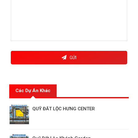
GỬI
Các Dự Án Khác
QUỸ ĐẤT LỘC HƯNG CENTER