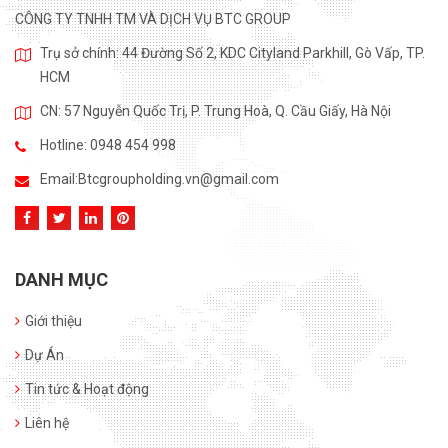
CÔNG TY TNHH TM VÀ DỊCH VỤ BTC GROUP
Trụ sở chính: 44 Đường Số 2, KDC Cityland Parkhill, Gò Vấp, TP.
HCM
CN: 57 Nguyễn Quốc Trị, P. Trung Hoà, Q. Cầu Giấy, Hà Nội
Hotline: 0948 454 998
Email:
Btcgroupholding.vn@gmail.com
DANH MỤC
Giới thiệu
Dự Án
Tin tức & Hoạt động
Liên hệ