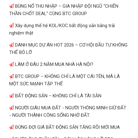
BÙNG NỔ THU NHẬP – GIA NHẬP ĐỘI NGŨ “CHIẾN
THẦN CHỐT DEAL” CÙNG BTC GROUP
Xây dựng thế hệ KOL/KOC bất động sản bằng trải
nghiệm thật
DANH MỤC DỰ ÁN HOT 2026 – CƠ HỘI ĐẦU TƯ KHÔNG
THỂ BỎ LỠ
LÀM Ở ĐÂU 2 NĂM MUA NHÀ HÀ NỘI?
BTC GROUP – KHÔNG CHỈ LÀ MỘT CÁI TÊN, MÀ LÀ
MỘT SỨC MẠNH TẬP THỂ
BẤT ĐỘNG SẢN – KHÔNG CHỈ LÀ TÀI SẢN
NGƯỜI GIÀU MUA ĐẤT - NGƯỜI THÔNG MINH GIỮ ĐẤT
- NGƯỜI THÀNH CÔNG SỐNG NHỜ ĐẤT
ĐỪNG ĐỢI GIÁ BẤT ĐỘNG SẢN TĂNG RỒI MỚI MUA