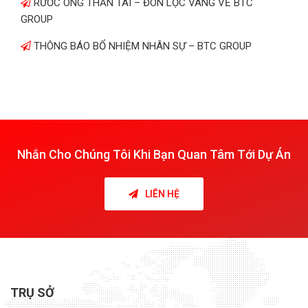
RƯỚC ÔNG THẦN TÀI – ĐÓN LỘC VÀNG VỀ BTC
GROUP
THÔNG BÁO BỔ NHIỆM NHÂN SỰ – BTC GROUP
Nhắn Cho Chúng Tôi Khi Bạn Quan Tâm Tới Dự Án
LIÊN HỆ
TRỤ SỞ